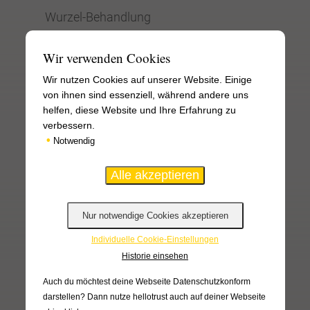
Wurzel-Behandlung
Zahnfleisch-Behandlung
Wir verwenden Cookies
Zahnimplantate
Wir nutzen Cookies auf unserer Website. Einige
von ihnen sind essenziell, während andere uns
Zahnersatz
helfen, diese Website und Ihre Erfahrung zu
Mikroskop-Behandlung
verbessern.
•
Notwendig
Ozontherapie
Digitales Röntgen
DVT
Laser-Behandlung
Individuelle Cookie-Einstellungen
Historie einsehen
Bleaching
Auch du möchtest deine Webseite Datenschutzkonform
Hypnose
darstellen? Dann nutze
hellotrust auch auf deiner Webseite