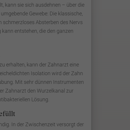
t, kann sie sich ausdehnen – über die
s umgebende Gewebe: Die klassische,
ein schmerzloses Absterben des Nervs
g kann entstehen, die den ganzen
l
 erhalten, kann der Zahnarzt eine
icheldichten Isolation wird der Zahn
täubung. Mit sehr dünnen Instrumenten
 der Zahnarzt den Wurzelkanal zur
tibakteriellen Lösung.
füllt
dig. In der Zwischenzeit versorgt der