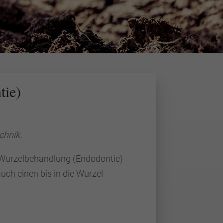
tie)
chnik.
r Wurzelbehandlung (Endodontie)
ch einen bis in die Wurzel