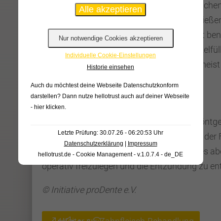
Zahnarzt den Zahn mit einer antientzündlichen 
verschließt den Zahn provisorisch. Abschließe
bakteriendicht verschlossen. Der Zahnarzt ben
gummiartige Masse zur endgültigen Wurzelfül
Individuelle Cookie-Einstellungen
mit einem endgültigen Füllungsmaterial, meist
Historie einsehen
wiederherstellen.
Auch du möchtest deine Webseite Datenschutzkonform
darstellen? Dann nutze
hellotrust auch auf deiner Webseite
Röntgen zeigt den Erfolg
- hier klicken
.
Nach drei bis sechs Monaten zeigt eine Röntg
Letzte Prüfung: 30.07.26 - 06:20:53 Uhr
erfolgreich war. Dies ist leider nicht immer der 
Datenschutzerklärung
|
Impressum
Wiederholung der Behandlung. Selten ist es abe
hellotrust.de - Cookie Management - v.1.0.7.4 - de_DE
operativ freizulegen und die Entzündung zu en
© Initiative proDente e.V.
Weiter zu: Zahnfleisch-Behandlung