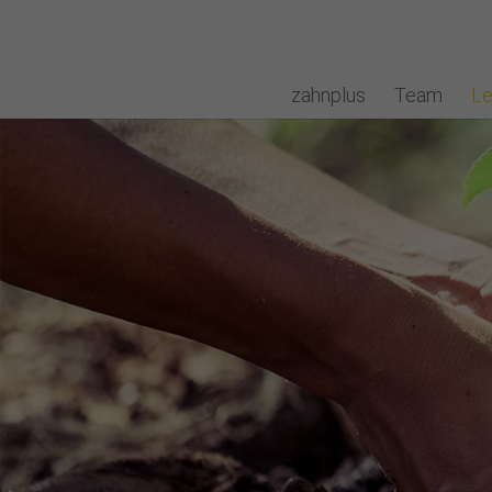
zahnplus
Team
Le